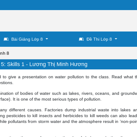
Bài Giảng Lớp 8
Đề Thi Lớp 8
Anh 8
 5: Skills 1 - Lương Thị Minh Hương
 to give a presentation on water pollution to the class. Read what 
stions.
mination of bodies of water such as lakes, rivers, oceans, and groundw
ace). It is one of the most serious types of pollution.
ny different causes. Factories dump industrial waste into lakes an
pesticides to kill insects and herbicides to kill weeds can also lead
while pollutants from storm water and the atmosphere result in ‘non-poi