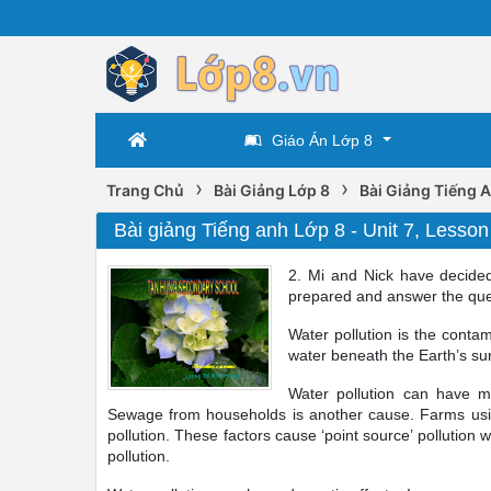
Giáo Án Lớp 8
›
›
Trang Chủ
Bài Giảng Lớp 8
Bài Giảng Tiếng 
Bài giảng Tiếng anh Lớp 8 - Unit 7, Lesson
2. Mi and Nick have decided
prepared and answer the que
Water pollution is the conta
water beneath the Earth’s surf
Water pollution can have ma
Sewage from households is another cause. Farms using 
pollution. These factors cause ‘point source’ pollution 
pollution.