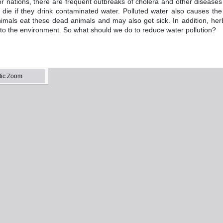
or nations, there are frequent outbreaks of cholera and other disease
die if they drink contaminated water. Polluted water also causes the
nimals eat these dead animals and may also get sick. In addition, herb
 to the environment. So what should we do to reduce water pollution?