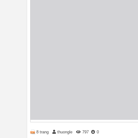
8 trang
thuongle
797
0