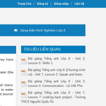
Trang Chủ
Đăng ký
Đăng nhập
Liên hệ
Sáng Kiến Kinh Nghiệm Lớp 8
TÀI LIỆU LIÊN QUAN
Bài giảng Tiếng anh Lớp 8 - Unit 2,
they have
Lesson 5: Skills 1
Bài giảng Tiếng anh Lớp 8 (Chương trình
ater (the
cũ) - Unit 7, Lesson 2: Speak and listen
Bài giảng Tiếng anh Lớp 8 - Unit 3,
d rivers.
Lesson 4: Communication - Lê Viết Phú
 to water
Bài giảng Tiếng anh Lớp 8 - Unit 7,
nt source’
Lesson 7: Looking back project - Trường
THCS Nguyễn Quốc Ân