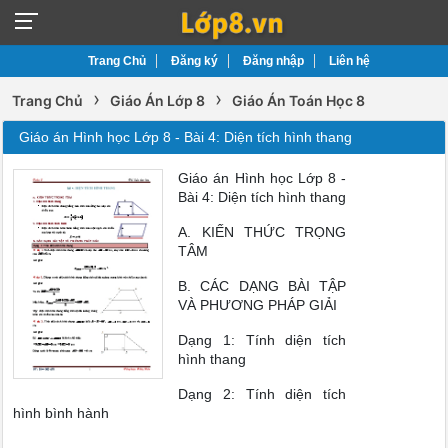
Trang Chủ
Đăng ký
Đăng nhập
Liên hệ
›
›
Trang Chủ
Giáo Án Lớp 8
Giáo Án Toán Học 8
Giáo án Hình học Lớp 8 - Bài 4: Diện tích hình thang
Giáo án Hình học Lớp 8 -
Bài 4: Diện tích hình thang
A. KIẾN THỨC TRỌNG
TÂM
B. CÁC DẠNG BÀI TẬP
VÀ PHƯƠNG PHÁP GIẢI
Dạng 1: Tính diện tích
hình thang
Dạng 2: Tính diện tích
hình bình hành