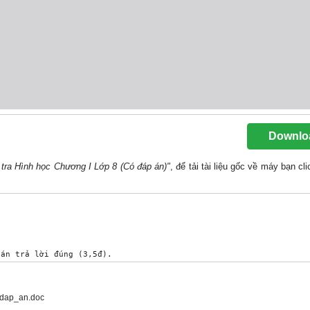
Downlo
tra Hình học Chương I Lớp 8 (Có đáp án)"
, để tải tài liệu gốc về máy bạn cl
dap_an.doc