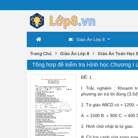
Giáo Án Lớp 8
›
›
Trang Chủ
Giáo Án Lớp 8
Giáo Án Toán Học 
Tổng hợp đề kiểm tra Hình học Chương I 
ĐỀ: 1
I. Trắc nghiệm : Khoanh t
phương án trả lời đúng (3,5đ
1. Tứ giác ABCD có = 1200; =
A. = 1500 B. = 900 C. = 400 
2. Hình chữ nhật là tứ giác:
A. Có hai cạnh vừa song so