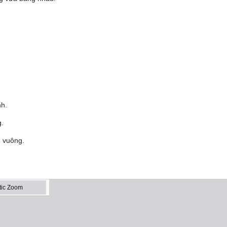
nh.
g.
h vuông.