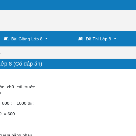
Bài Giảng Lớp 8
Đề Thi Lớp 8
8
Lớp 8 (Có đáp án)
ròn chữ cái trước
).
 800 ; = 1000 thì:
D. = 600
ng vừa bằng nhau.