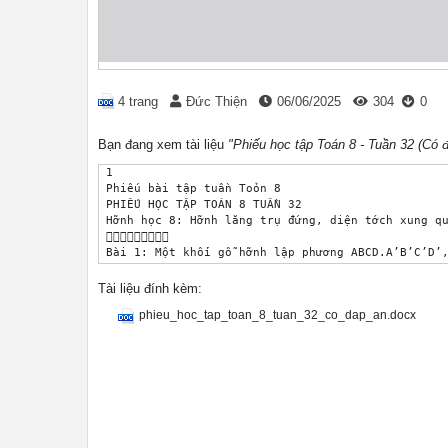
4 trang
Đức Thiện
06/06/2025
304
0
Bạn đang xem tài liệu
"Phiếu học tập Toán 8 - Tuần 32 (Có 
 1

 Phiếu bài tập tuần Toỏn 8

 PHIẾU HỌC TẬP TOÁN 8 TUẦN 32

 Hỡnh học 8: Hỡnh lăng trụ đứng, diện tớch xung qu
 

 Bài 1: Một khối gỗ hỡnh lập phương ABCD.A’B’C’D’,
 gỗ theo mặt (ACC’A’) được hai hỡnh lăng trụ đứng 
 của mỗi hỡnh lăng trụ đú.

Tài liệu đính kèm:
 Bài 2: Cho hỡnh lăng trụ đứng ABC.A'B'C' cú cạnh 
phieu_hoc_tap_toan_8_tuan_32_co_dap_an.docx
 BC = 12cm. Gọi M là trung điểm của B'C'.

 a) Chứng minh rằng B'C'  mp(AA'M).

 b) Cho biết AM = 17cm, tớnh diện tớch toàn phần c
 Bài 3: Cho hỡnh lăng trụ đứng tam giỏc ABC.A’B’C’
 trung điểm của cạnh AB. Tớnh diện tớch toàn phần 
 Bài 4: Hỡnh hộp đứng ABCD.A'B'C'D' cú đỏy là hỡnh
 ABCD cạnh a, gúc nhọn 30o. Cho biết diện tớch toà
 của hỡnh lăng trụ đứng bằng hai lần diện tớch xun
 của nú. Tớnh chiều cao của hỡnh lăng trụ đứng.
