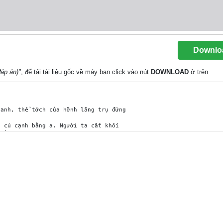
Downlo
đáp án)"
, để tải tài liệu gốc về máy bạn click vào nút
DOWNLOAD
ở trên
anh, thể tớch của hỡnh lăng trụ đứng

 cú cạnh bằng a. Người ta cắt khối 

bằng nhau. Tớnh diện tớch xung quanh 

đỏy AB = AC = 10cm và 

ủa hỡnh lăng trụ.

, cú đỏy là tam giỏc ABC cõn tại C, D là 

của hỡnh lăng trụ.

 thoi 

n phần 

g quanh 
