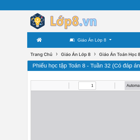
Giáo Án Lớp 8
›
›
Trang Chủ
Giáo Án Lớp 8
Giáo Án Toán Học 
Phiếu học tập Toán 8 - Tuần 32 (Có đáp án