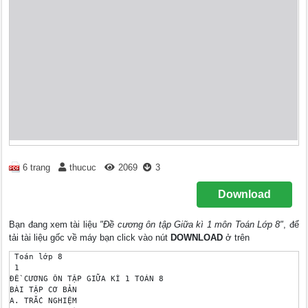
6 trang
thucuc
2069
3
Download
Bạn đang xem tài liệu
"Đề cương ôn tập Giữa kì 1 môn Toán Lớp 8"
, để
tải tài liệu gốc về máy bạn click vào nút
DOWNLOAD
ở trên
 Toán lớp 8 

 1 

ĐỀ CƯƠNG ÔN TẬP GIỮA KÌ 1 TOÁN 8 

BÀI TẬP CƠ BẢN 

A. TRẮC NGHIỆM 
