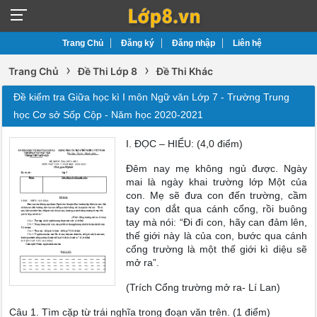
Trang Chủ
Đăng ký
Đăng nhập
Liên hệ
›
›
Trang Chủ
Đề Thi Lớp 8
Đề Thi Khác
Đề kiểm tra Giữa học kì I môn Ngữ văn Lớp 7 - Trường Trung
học Cơ sở Sốp Cộp - Năm học 2020-2021
I. ĐỌC – HIỂU: (4,0 điểm)
Đêm nay mẹ không ngủ được. Ngày
mai là ngày khai trường lớp Một của
con. Mẹ sẽ đưa con đến trường, cầm
tay con dắt qua cánh cổng, rồi buông
tay mà nói: “Đi đi con, hãy can đảm lên,
thế giới này là của con, bước qua cánh
cổng trường là một thế giới kì diệu sẽ
mở ra”.
(Trích Cổng trường mở ra- Lí Lan)
Câu 1. Tìm cặp từ trái nghĩa trong đoạn văn trên. (1 điểm)