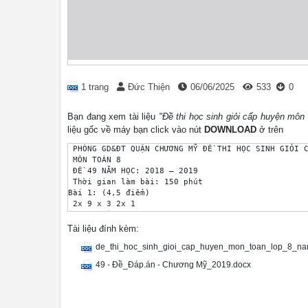
1 trang
Đức Thiện
06/06/2025
533
0
Bạn đang xem tài liệu
"Đề thi học sinh giỏi cấp huyện m
liệu gốc về máy bạn click vào nút
DOWNLOAD
ở trên
 PHÒNG GD&ĐT QUẬN CHƯƠNG MỸ ĐỀ THI HỌC SINH GIỎI C
 MÔN TOÁN 8

 ĐỀ 49 NĂM HỌC: 2018 – 2019

 Thời gian làm bài: 150 phút

Bài 1: (4,5 điểm)

 2x 9 x 3 2x 1

 Cho biểu thức: A (với x 2 và x 3)

 x2 5x 6 x 2 3 x

Tài liệu đính kèm:
 a) Rút gọn biểu thức A;

de_thi_hoc_sinh_gioi_cap_huyen_mon_toan_lop_8_n
 b) Tính giá trị của biểu thức A khi 2x 1 3;

 x2 x 1

49 - Đề_Đáp.án - Chương Mỹ_2019.docx
 c) Tìm các giá trị nguyên của x để P .A nhận giá 
 x 1

 x

 d) Tìm các giá trị của x để A .
