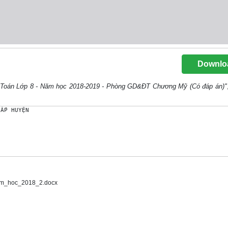
Downlo
ôn Toán Lớp 8 - Năm học 2018-2019 - Phòng GD&ĐT Chương Mỹ (Có đáp án)"
ẤP HUYỆN

am_hoc_2018_2.docx
trị nguyên;
