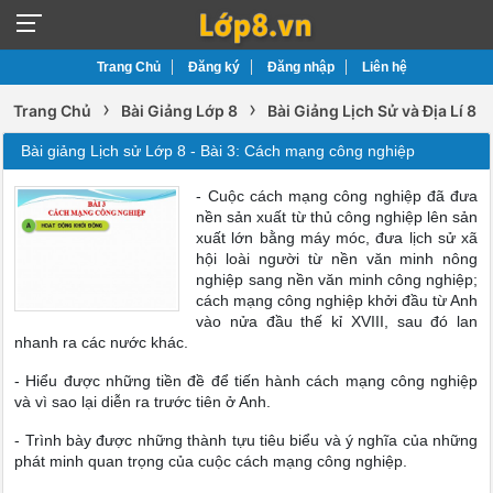
Trang Chủ
Đăng ký
Đăng nhập
Liên hệ
›
›
Trang Chủ
Bài Giảng Lớp 8
Bài Giảng Lịch Sử và Địa Lí 8
Bài giảng Lịch sử Lớp 8 - Bài 3: Cách mạng công nghiệp
- Cuộc cách mạng công nghiệp đã đưa
nền sản xuất từ thủ công nghiệp lên sản
xuất lớn bằng máy móc, đưa lịch sử xã
hội loài người từ nền văn minh nông
nghiệp sang nền văn minh công nghiệp;
cách mạng công nghiệp khởi đầu từ Anh
vào nửa đầu thế kỉ XVIII, sau đó lan
nhanh ra các nước khác.
- Hiểu được những tiền đề để tiến hành cách mạng công nghiệp
và vì sao lại diễn ra trước tiên ở Anh.
- Trình bày được những thành tựu tiêu biểu và ý nghĩa của những
phát minh quan trọng của cuộc cách mạng công nghiệp.