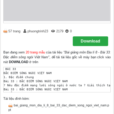
57 trang
phuongtrinh23
2179
0
Download
Bạn đang xem
20 trang mẫu
của tài liệu
"Bài giảng môn Địa lí 8 - Bài 33:
Đặc điểm sông ngòi Việt Nam"
, để tải tài liệu gốc về máy bạn click vào
nút
DOWNLOAD
ở trên
 BÀI 33 

ĐẶC ĐIỂM SÔNG NGÒI VIỆT NAM 

1. Đặc điểm chung 

Bài 33 : ĐẶC ĐIỂM SÔNG NGÒI VIỆT NAM 

? Nêu đặc điểm mạng lưới sông ngòi ở nước ta ? Giải thích tại 
Bài 33 : ĐẶC ĐIỂM SÔNG NGÒI VIỆT NAM 

S. MÃ 

S. BẾN HẢI 

Tài liệu đính kèm:
S. CẢ 

bai_giang_mon_dia_li_8_bai_33_dac_diem_song_ngoi_viet_nam.p
S. THU BỒN 

- Mạng lưới sông ngòi dày đặc, phân bố rộng khắp trên phạm vi 
pt
- Vì ước ta có lượng mưa nhiều. 
