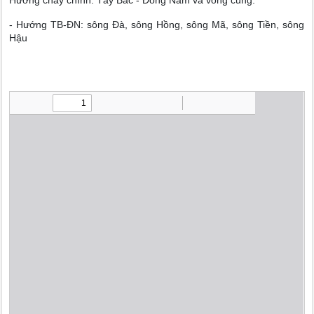
Hướng chảy chính: Tây Bắc - Đông Nam và vòng cung:
- Hướng TB-ĐN: sông Đà, sông Hồng, sông Mã, sông Tiền, sông
Hậu