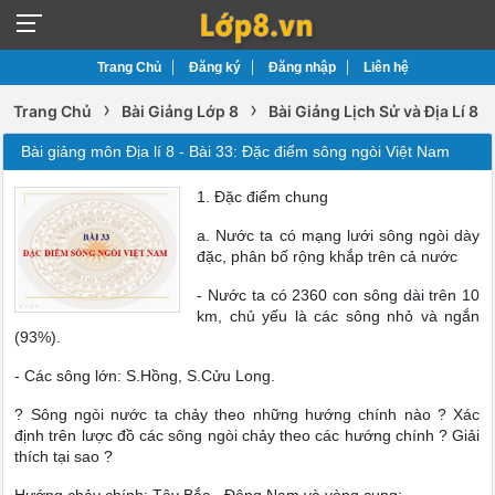
Trang Chủ
Đăng ký
Đăng nhập
Liên hệ
›
›
Trang Chủ
Bài Giảng Lớp 8
Bài Giảng Lịch Sử và Địa Lí 8
Bài giảng môn Địa lí 8 - Bài 33: Đặc điểm sông ngòi Việt Nam
1. Đặc điểm chung
a. Nước ta có mạng lưới sông ngòi dày
đặc, phân bố rộng khắp trên cả nước
- Nước ta có 2360 con sông dài trên 10
km, chủ yếu là các sông nhỏ và ngắn
(93%).
- Các sông lớn: S.Hồng, S.Cửu Long.
? Sông ngòi nước ta chảy theo những hướng chính nào ? Xác
định trên lược đồ các sông ngòi chảy theo các hướng chính ? Giải
thích tại sao ?