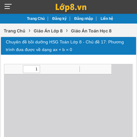
Trang Chủ
Đăng ký
Đăng nhập
Liên hệ
›
›
Trang Chủ
Giáo Án Lớp 8
Giáo Án Toán Học 8
Chuyên đề bồi dưỡng HSG Toán Lớp 8 - Chủ đề 17: Phương
trình đưa được về dạng ax + b = 0