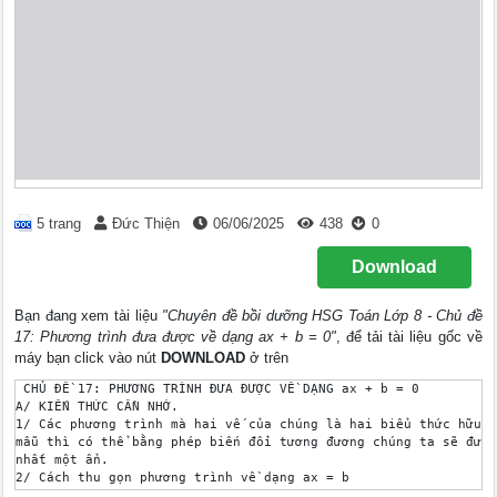
5 trang
Đức Thiện
06/06/2025
438
0
Download
Bạn đang xem tài liệu
"Chuyên đề bồi dưỡng HSG Toán Lớp 8 - Chủ đề
17: Phương trình đưa được về dạng ax + b = 0"
, để tải tài liệu gốc về
máy bạn click vào nút
DOWNLOAD
ở trên
 CHỦ ĐỀ 17: PHƯƠNG TRÌNH ĐƯA ĐƯỢC VỀ DẠNG ax + b = 0

A/ KIẾN THỨC CẦN NHỚ.

1/ Các phương trình mà hai vế của chúng là hai biểu thức hữu t
mẫu thì có thể bằng phép biến đổi tương đương chúng ta sẽ đưa 
nhất một ẩn.

2/ Cách thu gọn phương trình về dạng ax = b

 * Quy đồng mẫu thức hai vế (nếu có dạng phân thức
