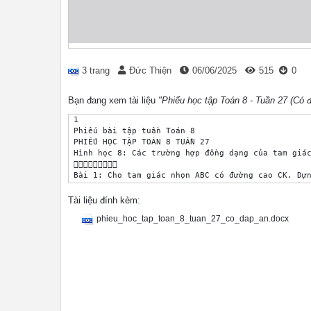
3 trang
Đức Thiện
06/06/2025
515
0
Bạn đang xem tài liệu
"Phiếu học tập Toán 8 - Tuần 27 (Có 
 1

 Phiếu bài tập tuần Toán 8

 PHIẾU HỌC TẬP TOÁN 8 TUẦN 27

 Hình học 8: Các trường hợp đồng dạng của tam giác
 

 Bài 1: Cho tam giác nhọn ABC có đường cao CK. Dựn
 CAE và CBF tương ứng vuông góc tại E ; F và thỏa 
 Chứng minh rằng: CK2 AE.BF .

Tài liệu đính kèm:
 Bài 2: Cho hình bình hành ABCD ( AC > BD) vẽ CE v
phieu_hoc_tap_toan_8_tuan_27_co_dap_an.docx
 với AD tại F.Chứng minh rằng AB.AE AD. AF AC 2 .

 Bài 3: Cho tam giác ABC vuông tại A. Lấy một điểm
 thẳng vuông góc với tia BM, đường thẳng này cắt t
 a) Chứng minh: EA.EB = ED.EC.

 b) Chứng minh rằng khi điểm M di chuyển trên cạnh
 không đổi.

 c) Kẻ DH  BC, (H BC). Gọi P, Q lần lượt là trung
 minh CQ  PD.

 Bài 4: Cho tam giác ABC có hai góc B và C thỏa mã