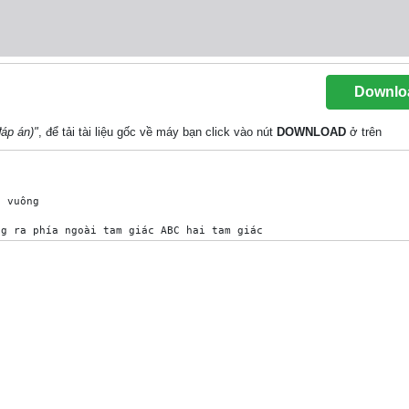
Downlo
đáp án)"
, để tải tài liệu gốc về máy bạn click vào nút
DOWNLOAD
ở trên
 vuông

g ra phía ngoài tam giác ABC hai tam giác 

mãn A· CE C· BA;B· CF C· AB .

uông góc với AB tại E, vẽ CF vuông góc 

 M bất kỳ trên cạnh AC. Từ C vẽ một đường 

ia BM tại D, cắt tia BA tại E.

 AC thì tổng BM.BD + CM.CA có giá trị 

 điểm của các đoạn thẳng BH, DH. Chứng 

n điều kiện Bµ Cµ 900 . Kẻ đường cao AH. 
