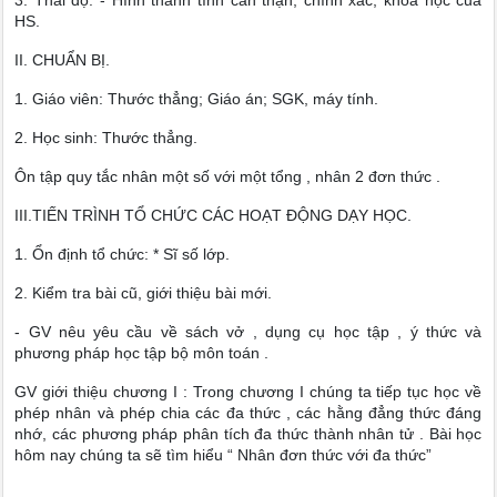
3. Thái độ: - Hình thành tính cẩn thận, chính xác, khoa học của
HS.
II. CHUẨN BỊ.
1. Giáo viên: Thước thẳng; Giáo án; SGK, máy tính.
2. Học sinh: Thước thẳng.
Ôn tập quy tắc nhân một số với một tổng , nhân 2 đơn thức .
III.TIẾN TRÌNH TỔ CHỨC CÁC HOẠT ĐỘNG DẠY HỌC.
1. Ổn định tổ chức: * Sĩ số lớp.
2. Kiểm tra bài cũ, giới thiệu bài mới.
- GV nêu yêu cầu về sách vở , dụng cụ học tập , ý thức và
phương pháp học tập bộ môn toán .
GV giới thiệu chương I : Trong chương I chúng ta tiếp tục học về
phép nhân và phép chia các đa thức , các hằng đẳng thức đáng
nhớ, các phương pháp phân tích đa thức thành nhân tử . Bài học
hôm nay chúng ta sẽ tìm hiểu “ Nhân đơn thức với đa thức”