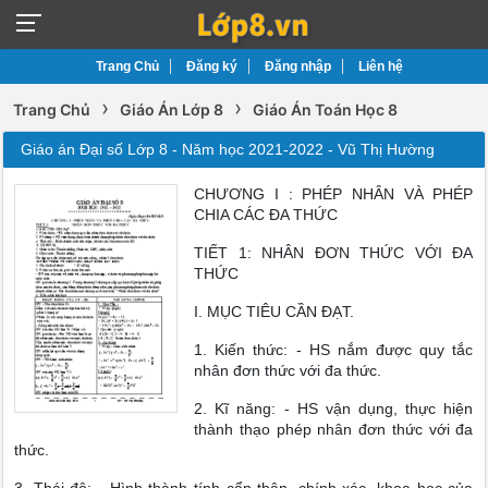
Trang Chủ
Đăng ký
Đăng nhập
Liên hệ
›
›
Trang Chủ
Giáo Án Lớp 8
Giáo Án Toán Học 8
Giáo án Đại số Lớp 8 - Năm học 2021-2022 - Vũ Thị Hường
CHƯƠNG I : PHÉP NHÂN VÀ PHÉP
CHIA CÁC ĐA THỨC
TIẾT 1: NHÂN ĐƠN THỨC VỚI ĐA
THỨC
I. MỤC TIÊU CẦN ĐẠT.
1. Kiến thức: - HS nắm được quy tắc
nhân đơn thức với đa thức.
2. Kĩ năng: - HS vận dụng, thực hiện
thành thạo phép nhân đơn thức với đa
thức.