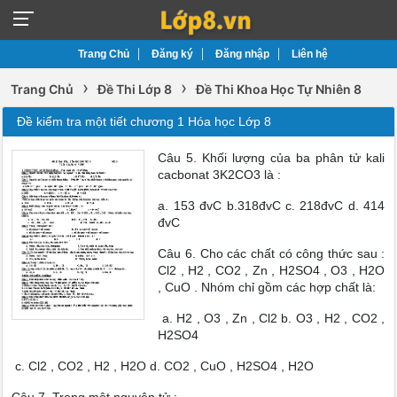
Trang Chủ
Đăng ký
Đăng nhập
Liên hệ
›
›
Trang Chủ
Đề Thi Lớp 8
Đề Thi Khoa Học Tự Nhiên 8
Đề kiểm tra một tiết chương 1 Hóa học Lớp 8
Câu 5. Khối lượng của ba phân tử kali
cacbonat 3K2CO3 là :
a. 153 đvC b.318đvC c. 218đvC d. 414
đvC
Câu 6. Cho các chất có công thức sau :
Cl2 , H2 , CO2 , Zn , H2SO4 , O3 , H2O
, CuO . Nhóm chỉ gồm các hợp chất là:
a. H2 , O3 , Zn , Cl2 b. O3 , H2 , CO2 ,
H2SO4
c. Cl2 , CO2 , H2 , H2O d. CO2 , CuO , H2SO4 , H2O