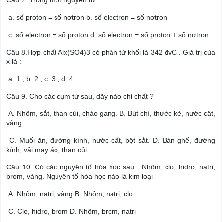
Câu 7. Trong một nguyên tử :
a. số proton = số nơtron b. số electron = số nơtron
c. số electron = số proton d. số electron = số proton + số nơtron
Câu 8.Hợp chất Alx(SO4)3 có phân tử khối là 342 đvC . Giá trị của
x là :
a. 1 ; b. 2 ; c. 3 ; d. 4
Câu 9. Cho các cụm từ sau, dãy nào chỉ chất ?
A. Nhôm, sắt, than củi, chảo gang. B. Bút chì, thước kẻ, nước cất,
vàng.
C. Muối ăn, đường kính, nước cất, bột sắt. D. Bàn ghế, đường
kính, vải may áo, than củi.
Câu 10. Có các nguyên tố hóa học sau : Nhôm, clo, hidro, natri,
brom, vàng. Nguyên tố hóa học nào là kim loại
A. Nhôm, natri, vàng B. Nhôm, natri, clo
C. Clo, hidro, brom D. Nhôm, brom, natri