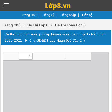
Trang Chủ
Đăng ký
Đăng nhập
Liên hệ
›
›
Trang Chủ
Đề Thi Lớp 8
Đề Thi Toán Học 8
Đề thi chọn học sinh giỏi cấp huyện môn Toán Lớp 8 - Năm học
2020-2021 - Phòng GD&ĐT Lục Ngạn (Có đáp án)