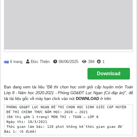
6 trang
Đức Thiện
06/06/2025
394
1
Download
Bạn đang xem tài liệu
"Đề thi chọn học sinh giỏi cấp huyện môn Toán
Lớp 8 - Năm học 2020-2021 - Phòng GD&ĐT Lục Ngạn (Có đáp án)"
, để
tải tài liệu gốc về máy bạn click vào nút
DOWNLOAD
ở trên
 PHÒNG GD&ĐT LỤC NGẠN ĐỀ THI CHỌN HỌC SINH GIỎI CẤP HUYỆN

 ĐỀ THI CHÍNH THỨC NĂM HỌC: 2020 – 2021

 (Đề thi gồm 1 trang) MÔN THI : TOÁN – LỚP 8 

 Ngày thi: 18/3/2021

 Thời gian làm bài: 120 phút không kể thời gian giao đề

Bài 1: (6 điểm)

 x3 3 2x 6 x 3
